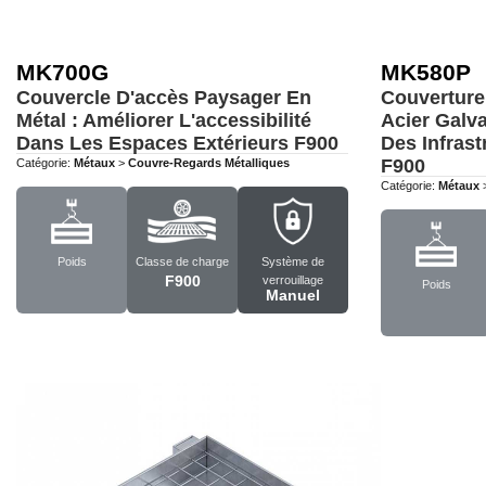
MK700G
MK580P
Couvercle D'accès Paysager En
Couverture
Métal : Améliorer L'accessibilité
Acier Galv
Dans Les Espaces Extérieurs
F900
Des Infrast
F900
Catégorie:
Métaux
>
Couvre-Regards Métalliques
Catégorie:
Métaux
Poids
Classe de charge
Système de
F900
verrouillage
Poids
Manuel