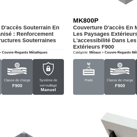
MK800P
 D'accès Souterrain En
Couverture D'accès En 
anisé : Renforcement
Les Paysages Extérieurs
ructures Souterraines
L'accessibilité Dans Le
Extérieurs
F900
>
Couvre-Regards Métalliques
Catégorie:
Métaux
>
Couvre-Regards Mét
Classe de charge
Système de
Poids
Classe de charge
F900
F900
verrouillage
Manuel