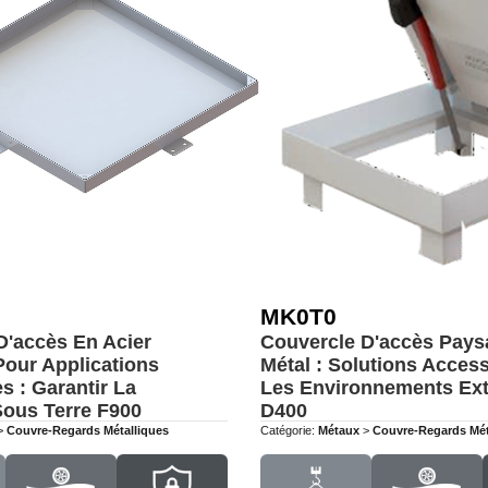
MK0T0
D'accès En Acier
Couvercle D'accès Pays
Pour Applications
Métal : Solutions Acces
s : Garantir La
Les Environnements Ext
 Sous Terre
F900
D400
>
Couvre-Regards Métalliques
Catégorie:
Métaux
>
Couvre-Regards Mét