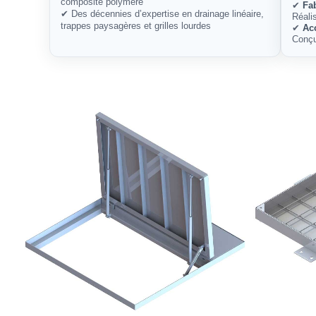
composite polymère
✔
Fa
✔ Des décennies d’expertise en drainage linéaire,
Réali
trappes paysagères et grilles lourdes
✔
Ac
Conçu