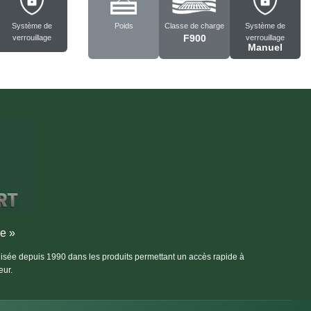
Système de
Poids
Classe de charge
Système de
F900
verrouillage
verrouillage
Manuel
re »
alisée depuis 1990 dans les produits permettant un accès rapide à
eur.