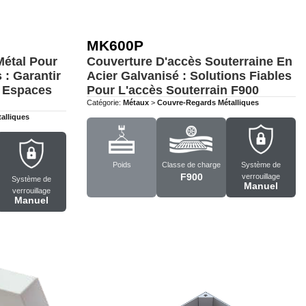
MK600P
Métal Pour
Couverture D'accès Souterraine En
 : Garantir
Acier Galvanisé : Solutions Fiables
s Espaces
Pour L'accès Souterrain
F900
Catégorie:
Métaux
>
Couvre-Regards Métalliques
alliques
Poids
Classe de charge
Système de
F900
verrouillage
Système de
Manuel
verrouillage
Manuel