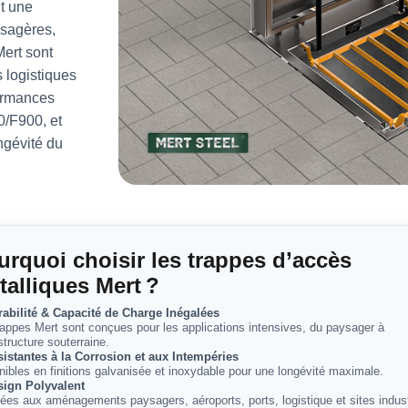
t une
ysagères,
Mert sont
s logistiques
ormances
/F900, et
ngévité du
urquoi choisir les trappes d’accès
talliques Mert ?
rabilité & Capacité de Charge Inégalées
rappes Mert sont conçues pour les applications intensives, du paysager à
astructure souterraine.
istantes à la Corrosion et aux Intempéries
nibles en finitions galvanisée et inoxydable pour une longévité maximale.
sign Polyvalent
ées aux aménagements paysagers, aéroports, ports, logistique et sites indust