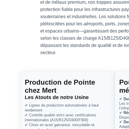
et de métaux premium, nos trappes assuren
protection fiable pour les infrastructures pa
souterraines et industrielles. Les solutions 
plébiscitées pour les aéroports, ports, zone
et espaces urbains—garantissant des perf
selon les classes de charge A15/B125/D400
dépassant les standards de qualité et de lo
secteur.
Production de Pointe
Po
chez Mert
mé
Les Atouts de notre Usine
✔
Du
Les t
✔ Lignes de production automatisées à haut
l’infr
rendement
✔
Rés
✔ Contrôle qualité strict avec certifications
Dispo
internationales (A15/B125/D400/F900)
✔
De
✔ Choix en acier galvanisé, inoxydable et
Adapt