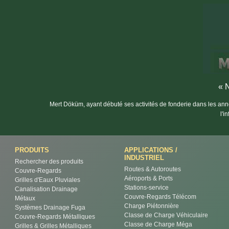
« N
Mert Döküm, ayant débuté ses activités de fonderie dans les anné
l'i
PRODUITS
APPLICATIONS /
INDUSTRIEL
Rechercher des produits
Routes & Autoroutes
Couvre-Regards
Aéroports & Ports
Grilles d'Eaux Pluviales
Stations-service
Canalisation Drainage
Couvre-Regards Télécom
Métaux
Charge Piétonnière
Systèmes Drainage Fuga
Classe de Charge Véhiculaire
Couvre-Regards Métalliques
Classe de Charge Méga
Grilles & Grilles Métalliques