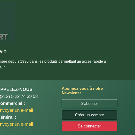
re »
alisée depuis 1990 dans les produits permettant un accès rapide à
eur.
Abonnez-vous à notre
APPELEZ-NOUS
Newsletter
(212) 5 22 74 39 58
ommercial :
S'abonner
nvoyer un e-mail
Créer un compte
énéral :
nvoyer un e-mail
Se connecter