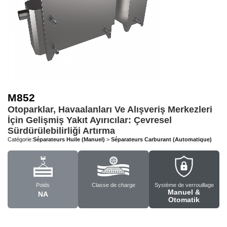
M852
Otoparklar, Havaalanları Ve Alışveriş Merkezleri
İçin Gelişmiş Yakıt Ayırıcılar: Çevresel
Sürdürülebilirliği Artırma
Catégorie:
Séparateurs Huile (Manuel)
>
Séparateurs Carburant (Automatique)
Poids
Classe de charge
Système de verrouillage
Manuel &
NA
Otomatik