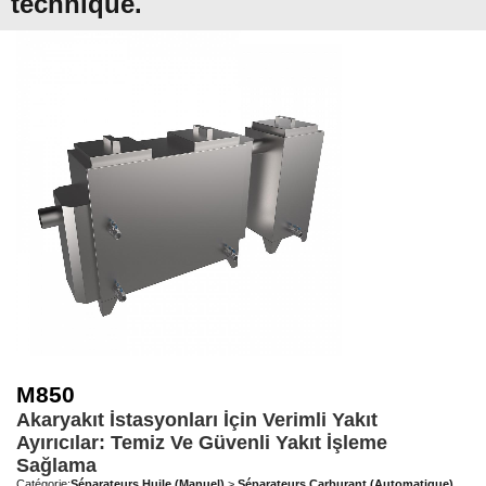
technique.
M850
Akaryakıt İstasyonları İçin Verimli Yakıt
Ayırıcılar: Temiz Ve Güvenli Yakıt İşleme
Sağlama
Catégorie:
Séparateurs Huile (Manuel)
>
Séparateurs Carburant (Automatique)