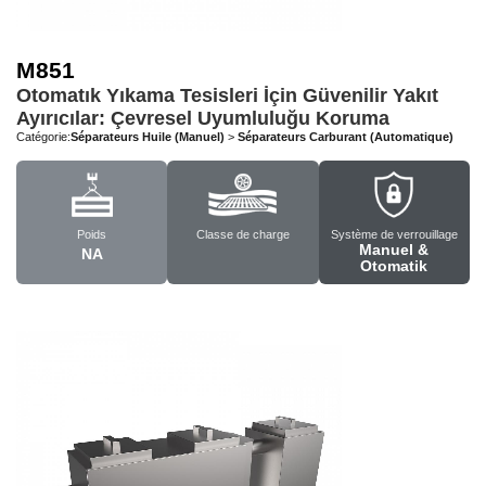
M851
Otomatık Yıkama Tesisleri İçin Güvenilir Yakıt
Ayırıcılar: Çevresel Uyumluluğu Koruma
Catégorie:
Séparateurs Huile (Manuel)
>
Séparateurs Carburant (Automatique)
Poids
Classe de charge
Système de verrouillage
Manuel &
NA
Otomatik