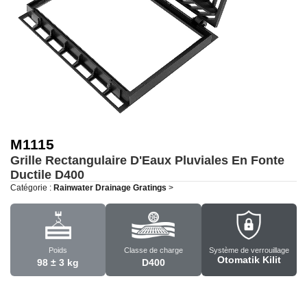
M1115
Grille Rectangulaire D'Eaux Pluviales En Fonte
Ductile
D400
Catégorie :
Rainwater Drainage Gratings
>
Poids
Classe de charge
Système de verrouillage
Otomatik Kilit
98 ± 3 kg
D400