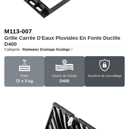
M113-007
Grille Carrée D'Eaux Pluviales En Fonte Ductile
D400
Catégorie :
Rainwater Drainage Gratings
>
Poids
Classe de charge
Système de verrouillage
72 ± 3 kg
D400