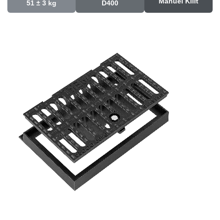
Manuel Kilit
51 ± 3 kg
D400