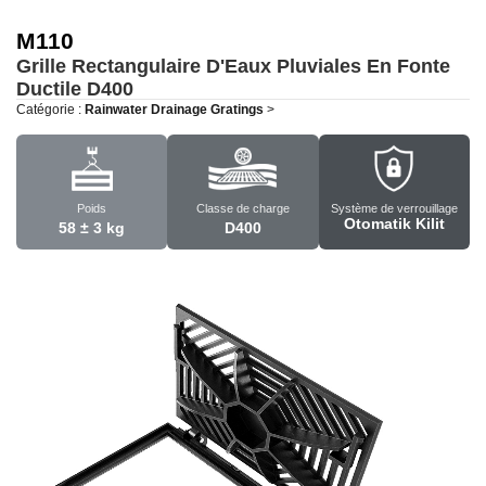
M110
Grille Rectangulaire D'Eaux Pluviales En Fonte
Ductile
D400
Catégorie :
Rainwater Drainage Gratings
>
Poids
Classe de charge
Système de verrouillage
Otomatik Kilit
58 ± 3 kg
D400