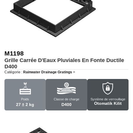
M1198
Grille Carrée D'Eaux Pluviales En Fonte Ductile
D400
Catégorie :
Rainwater Drainage Gratings
>
Poids
Classe de charge
Système de verrouillage
Otomatik Kilit
27 ± 2 kg
D400