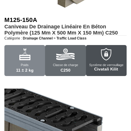
M125-150A
Caniveau De Drainage Linéaire En Béton
Polymère (125 Mm X 500 Mm X 150 Mm)
C250
Catégorie :
Drainage Channel
>
Traffic Load Class
Poids
Classe de charge
Système de verrouillage
Civatali Kilit
11 ± 2 kg
C250