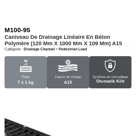
M100-95
Caniveau De Drainage Linéaire En Béton
Polymère (120 Mm X 1000 Mm X 109 Mm)
A15
Catégorie :
Drainage Channel
>
Pedestrian Load
Poids
Classe de charge
Système de verrouillage
Otomatik Kilit
7 ± 1 kg
A15