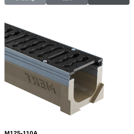
M125-110A