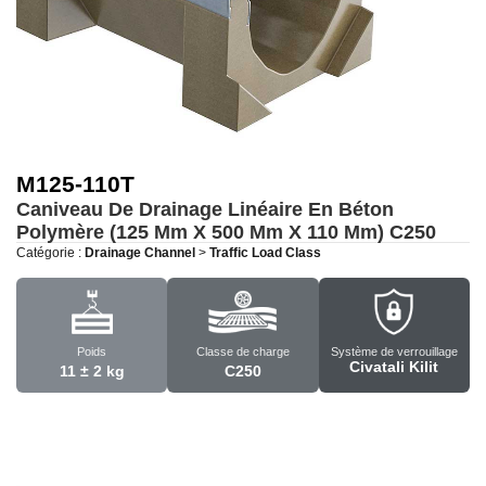
M125-110T
Caniveau De Drainage Linéaire En Béton
Polymère (125 Mm X 500 Mm X 110 Mm)
C250
Catégorie :
Drainage Channel
>
Traffic Load Class
Poids
Classe de charge
Système de verrouillage
Civatali Kilit
11 ± 2 kg
C250