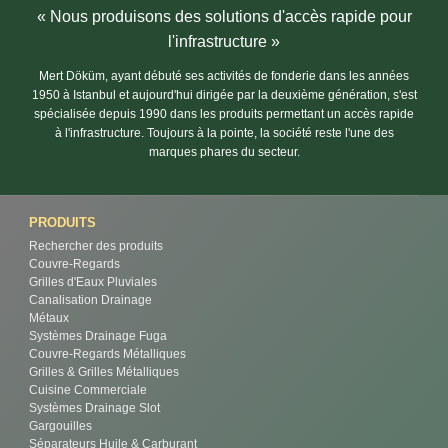
« Nous produisons des solutions d'accès rapide pour
l'infrastructure »
Mert Döküm, ayant débuté ses activités de fonderie dans les années
1950 à Istanbul et aujourd'hui dirigée par la deuxième génération, s'est
spécialisée depuis 1990 dans les produits permettant un accès rapide
à l'infrastructure. Toujours à la pointe, la société reste l'une des
marques phares du secteur.
PRODUITS
Rechercher des produits
Couvre-Regards
Grilles d'Eaux Pluviales
Canalisation Drainage
Métaux
Systèmes Drainage Fuga
Couvre-Regards Métalliques
Grilles & Grilles Métalliques
Cuisine Commerciale
Systèmes Drainage Slot
Gargouilles
Séparateurs Huile & Carburant