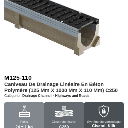
M125-110
Caniveau De Drainage Linéaire En Béton
Polymère (125 Mm X 1000 Mm X 110 Mm)
C250
Catégorie :
Drainage Channel
>
Highways and Roads
Poids
Classe de charge
Système de verrouillage
Civatali Kilit
24 ± 1 kg
C250