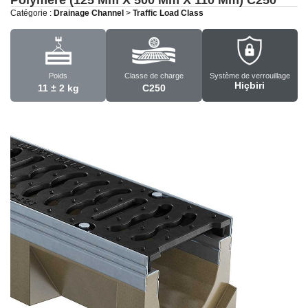
Catégorie :
Drainage Channel
>
Traffic Load Class
Poids
Classe de charge
Système de verrouillage
Hiçbiri
11 ± 2 kg
C250