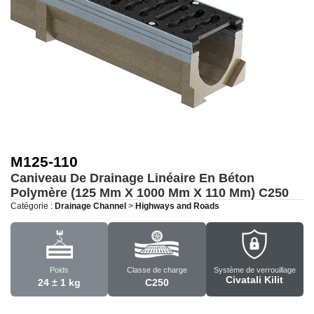
M125-110
Caniveau De Drainage Linéaire En Béton
Polymère (125 Mm X 1000 Mm X 110 Mm)
C250
Catégorie :
Drainage Channel
>
Highways and Roads
Poids
Classe de charge
Système de verrouillage
Civatali Kilit
24 ± 1 kg
C250