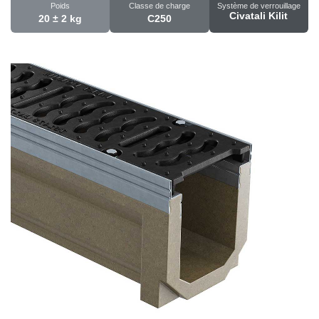
Poids
Classe de charge
Système de verrouillage
Civatali Kilit
20 ± 2 kg
C250