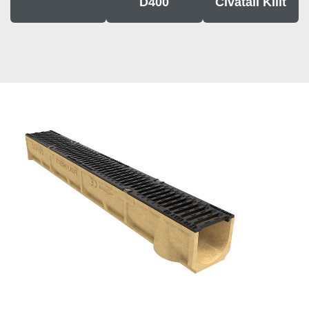
D400
Civatali Kilit