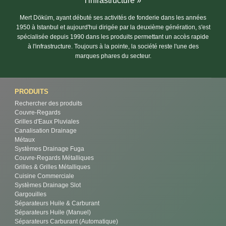
l'infrastructure »
Mert Döküm, ayant débuté ses activités de fonderie dans les années
1950 à Istanbul et aujourd'hui dirigée par la deuxième génération, s'est
spécialisée depuis 1990 dans les produits permettant un accès rapide
à l'infrastructure. Toujours à la pointe, la société reste l'une des
marques phares du secteur.
PRODUITS
Rechercher des produits
Couvre-Regards
Grilles d'Eaux Pluviales
Canalisation Drainage
Métaux
Systèmes Drainage Fuga
Couvre-Regards Métalliques
Grilles & Grilles Métalliques
Cuisine Commerciale
Systèmes Drainage Slot
Gargouilles
Séparateurs Huile & Carburant
Séparateurs Huile (Manuel)
Séparateurs Carburant (Automatique)