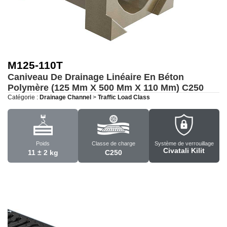
M125-110T
Caniveau De Drainage Linéaire En Béton
Polymère (125 Mm X 500 Mm X 110 Mm)
C250
Catégorie :
Drainage Channel
>
Traffic Load Class
Poids
Classe de charge
Système de verrouillage
Civatali Kilit
11 ± 2 kg
C250